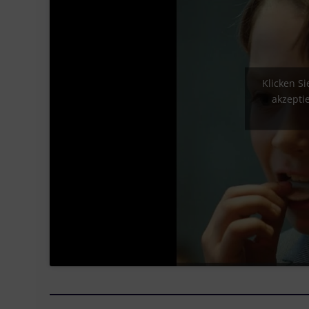
Klicken S
akzepti