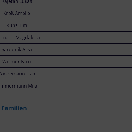
Kajetan Lukas
Kreß Amelie
Kunz Tim
llmann Magdalena
Sarodnik Alea
Weimer Nico
Wiedemann Liah
immermann Mila
 Familien