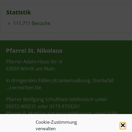
Statistik
111.711 Besuche
Pfarrei St. Nikolaus
Pfarrer-Adam-Haus-Str. 6
63939 Wörth am Main
In dringenden Fällen (Krankensalbung, Sterbefall
…) erreichen Sie
Pfarrer Wolfgang Schultheis telefonisch unter
09372-409231 oder 0173-9733201
Pfarrer P. Mathias Yagappa telefonisch unter 0160
98275712
Cookie-Zustimmung
verwalten