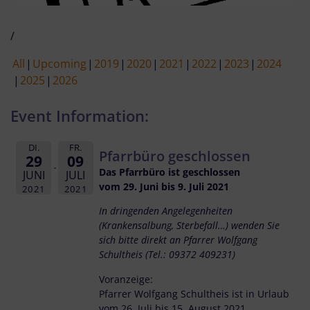
/
All
Upcoming
2019
2020
2021
2022
2023
2024
2025
2026
Event Information:
DI.
FR.
Pfarrbüro geschlossen
29
09
Das Pfarrbüro ist geschlossen
JUNI
JULI
vom 29. Juni bis 9. Juli 2021
2021
2021
In dringenden Angelegenheiten
(Krankensalbung, Sterbefall…) wenden Sie
sich bitte direkt an Pfarrer Wolfgang
Schultheis (Tel.: 09372 409231)
Voranzeige:
Pfarrer Wolfgang Schultheis ist in Urlaub
vom 26. Juli bis 15. August 2021.