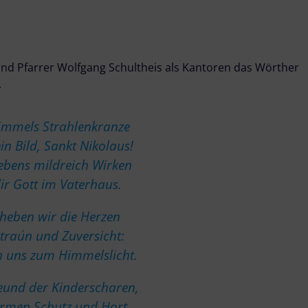
und Pfarrer Wolfgang Schultheis als Kantoren das Wörther
.
Himmels Strahlenkranze
in Bild, Sankt Nikolaus!
ebens mildreich Wirken
ir Gott im Vaterhaus.
 heben wir die Herzen
rtrau´n und Zuversicht:
 uns zum Himmelslicht.
eund der Kinderscharen,
Armen Schutz und Hort,