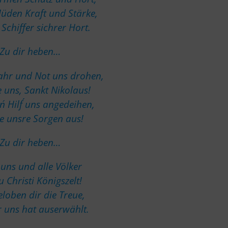
üden Kraft und Stärke,
Schiffer sichrer Hort.
Zu dir heben…
hr und Not uns drohen,
 uns, Sankt Nikolaus!
n´ Hilf´ uns angedeihen,
e unsre Sorgen aus!
Zu dir heben…
 uns und alle Völker
u Christi Königszelt!
eloben dir die Treue,
r uns hat auserwählt.