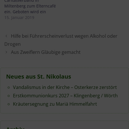
Caritasverband in
Miltenberg zum Elterncafé
ein. Geboten wird ein
offener Treffpunkt für
15. Januar 2019
Eltern, Alleinerziehende,
Großeltern,
Patchworkeltern und
Hilfe bei Führerscheinverlust wegen Alkohol oder
andere Menschen in
Drogen
Erziehungsverantwortung
Aus Zweiflern Gläubige gemacht
aus dem Raum
Miltenberg.
Neues aus St. Nikolaus
Vandalismus in der Kirche – Osterkerze zerstört
Erstkommunionkurs 2027 – Klingenberg / Wörth
Kräutersegnung zu Mariä Himmelfahrt