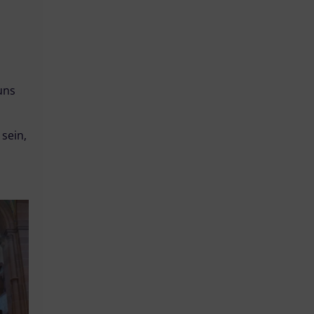
uns
sein,