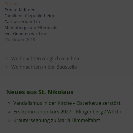
wieder herzlich
Caritas
eingeladen. Denn seit
Erneut lädt der
Jahren wird am 24.
Familienstützpunkt beim
Dezember in den Räumen
Caritasverband in
des Caritasverbandes ein
Miltenberg zum Elterncafé
Angebot für alle
ein. Geboten wird ein
unterbreitet,…
offener Treffpunkt für
15. Januar 2019
Eltern, Alleinerziehende,
Großeltern,
Patchworkeltern und
Weihnachten möglich machen
andere Menschen in
Weihnachten in der Baustelle
Erziehungsverantwortung
aus dem Raum
Miltenberg.
Neues aus St. Nikolaus
Vandalismus in der Kirche – Osterkerze zerstört
Erstkommunionkurs 2027 – Klingenberg / Wörth
Kräutersegnung zu Mariä Himmelfahrt