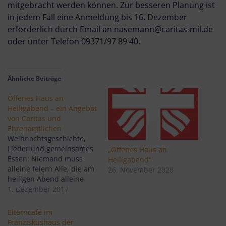
mitgebracht werden können. Zur besseren Planung ist
in jedem Fall eine Anmeldung bis 16. Dezember
erforderlich durch Email an nasemann@caritas-mil.de
oder unter Telefon 09371/97 89 40.
Ähnliche Beiträge
Offenes Haus an
Heiligabend – ein Angebot
von Caritas und
Ehrenamtlichen
Weihnachtsgeschichte,
Lieder und gemeinsames
„Offenes Haus an
Essen: Niemand muss
Heiligabend“
alleine feiern Alle, die am
26. November 2020
heiligen Abend alleine
sind, nicht wissen, wo sie
1. Dezember 2017
hingehen sollen, oder das
Christfest einmal anders
Elterncafé im
feiern möchten, sind
Franziskushaus der