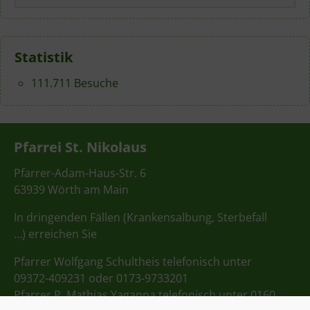
Statistik
111.711 Besuche
Pfarrei St. Nikolaus
Pfarrer-Adam-Haus-Str. 6
63939 Wörth am Main
In dringenden Fällen (Krankensalbung, Sterbefall
…) erreichen Sie
Pfarrer Wolfgang Schultheis telefonisch unter
09372-409231 oder 0173-9733201
Pfarrer P. Mathias Yagappa telefonisch unter 0160