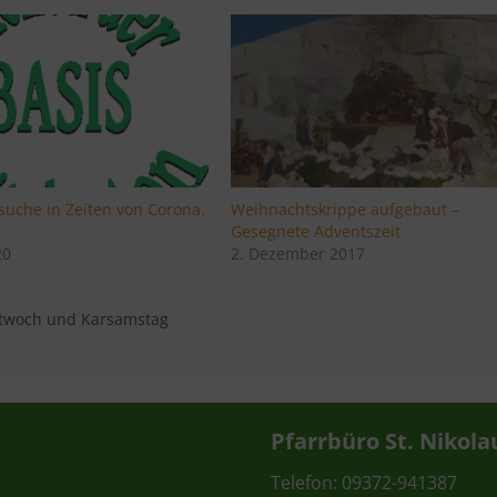
Weihnachtskrippe aufgebaut –
suche in Zeiten von Corona.
Gesegnete Adventszeit
2. Dezember 2017
20
ittwoch und Karsamstag
Pfarrbüro St. Nikola
Telefon: 09372-941387