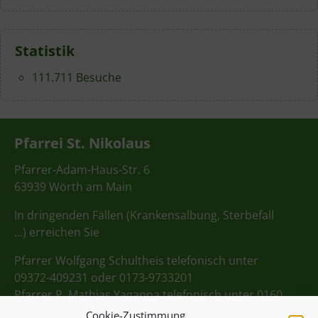
Statistik
111.711 Besuche
Pfarrei St. Nikolaus
Pfarrer-Adam-Haus-Str. 6
63939 Wörth am Main
In dringenden Fällen (Krankensalbung, Sterbefall
…) erreichen Sie
Pfarrer Wolfgang Schultheis telefonisch unter
09372-409231 oder 0173-9733201
Pfarrer P. Mathias Yagappa telefonisch unter 0160
98275712
Cookie-Zustimmung