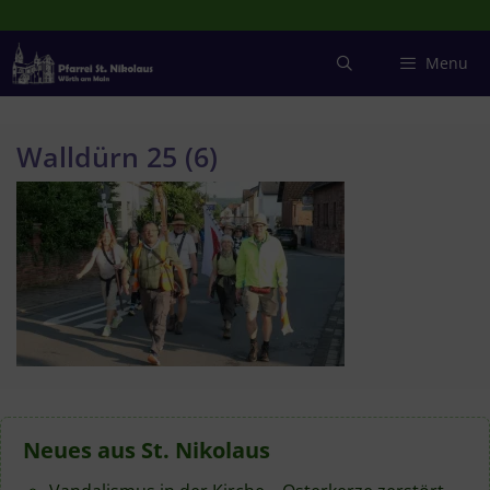
Zum
Inhalt
springen
Menu
Walldürn 25 (6)
Neues aus St. Nikolaus