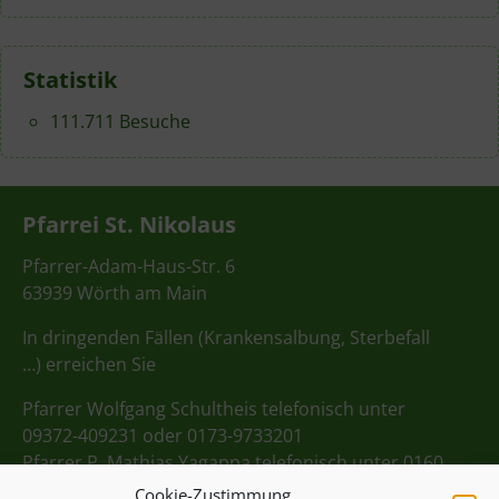
Statistik
111.711 Besuche
Pfarrei St. Nikolaus
Pfarrer-Adam-Haus-Str. 6
63939 Wörth am Main
In dringenden Fällen (Krankensalbung, Sterbefall
…) erreichen Sie
Pfarrer Wolfgang Schultheis telefonisch unter
09372-409231 oder 0173-9733201
Pfarrer P. Mathias Yagappa telefonisch unter 0160
98275712
Cookie-Zustimmung