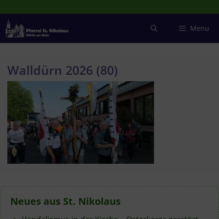
Zum
Inhalt
springen
Menu
Walldürn 2026 (80)
Neues aus St. Nikolaus