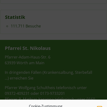
Statistik
111.711 Besuche
Pfarrei St. Nikolaus
Pfarrer-Adam-Haus-Str. 6
63939 Wörth am Main
In dringenden Fällen (Krankensalbung, Sterbefall
…) erreichen Sie
Pfarrer Wolfgang Schultheis telefonisch unter
09372-409231 oder 0173-9733201
Pfarrer P. Mathias Yagappa telefonisch unter 0160
98275712
Cookie-Zustimmung