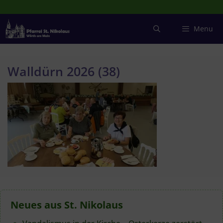
Zum
Inhalt
springen
Menu
Walldürn 2026 (38)
Neues aus St. Nikolaus