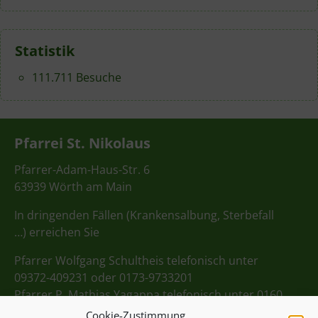
Statistik
111.711 Besuche
Pfarrei St. Nikolaus
Pfarrer-Adam-Haus-Str. 6
63939 Wörth am Main
In dringenden Fällen (Krankensalbung, Sterbefall
…) erreichen Sie
Pfarrer Wolfgang Schultheis telefonisch unter
09372-409231 oder 0173-9733201
Pfarrer P. Mathias Yagappa telefonisch unter 0160
98275712
Cookie-Zustimmung