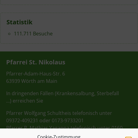
Statistik
111.711 Besuche
Pfarrei St. Nikolaus
Pfarrer-Adam-Haus-Str. 6
63939 Wörth am Main
In dringenden Fällen (Krankensalbung, Sterbefall
…) erreichen Sie
Pfarrer Wolfgang Schultheis telefonisch unter
09372-409231 oder 0173-9733201
Pfarrer P. Mathias Yagappa telefonisch unter 0160
98275712
Cookie-Zustimmung