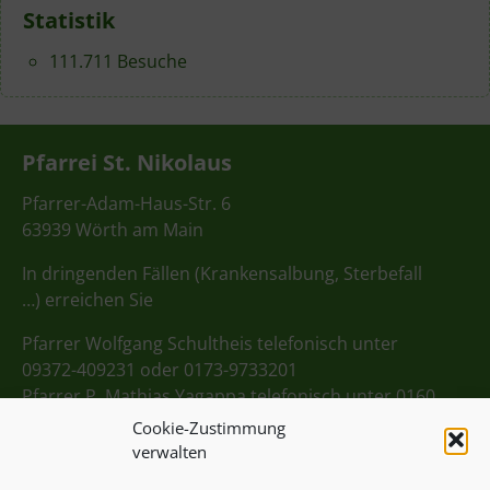
Statistik
111.711 Besuche
Pfarrei St. Nikolaus
Pfarrer-Adam-Haus-Str. 6
63939 Wörth am Main
In dringenden Fällen (Krankensalbung, Sterbefall
…) erreichen Sie
Pfarrer Wolfgang Schultheis telefonisch unter
09372-409231 oder 0173-9733201
Pfarrer P. Mathias Yagappa telefonisch unter 0160
98275712
Cookie-Zustimmung
verwalten