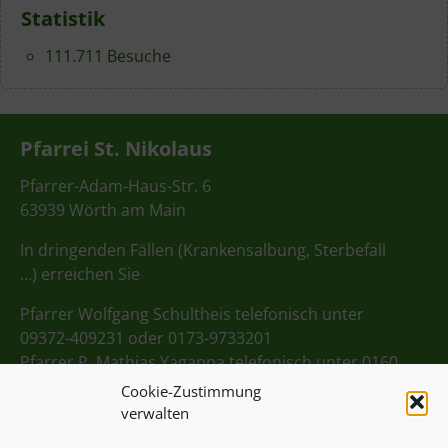
Statistik
111.711 Besuche
Pfarrei St. Nikolaus
Pfarrer-Adam-Haus-Str. 6
63939 Wörth am Main
In dringenden Fällen (Krankensalbung, Sterbefall
…) erreichen Sie
Pfarrer Wolfgang Schultheis telefonisch unter
09372-409231 oder 0173-9733201
Pfarrer P. Mathias Yagappa telefonisch unter 0160
98275712
Cookie-Zustimmung
verwalten