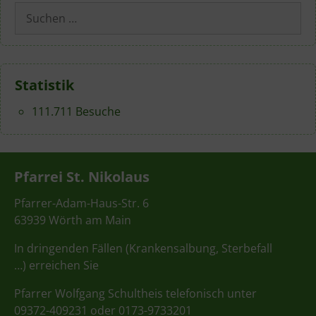
Suchen
nach:
Statistik
111.711 Besuche
Pfarrei St. Nikolaus
Pfarrer-Adam-Haus-Str. 6
63939 Wörth am Main
In dringenden Fällen (Krankensalbung, Sterbefall
…) erreichen Sie
Pfarrer Wolfgang Schultheis telefonisch unter
09372-409231 oder 0173-9733201