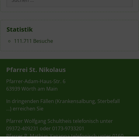
nach:
Statistik
111.711 Besuche
Pfarrei St. Nikolaus
Pfarrer-Adam-Haus-Str. 6
63939 Wörth am Main
In dringenden Fällen (Krankensalbung, Sterbefall
…) erreichen Sie
Pfarrer Wolfgang Schultheis telefonisch unter
09372-409231 oder 0173-9733201
Pfarrer P. Mathias Yagappa telefonisch unter 0160