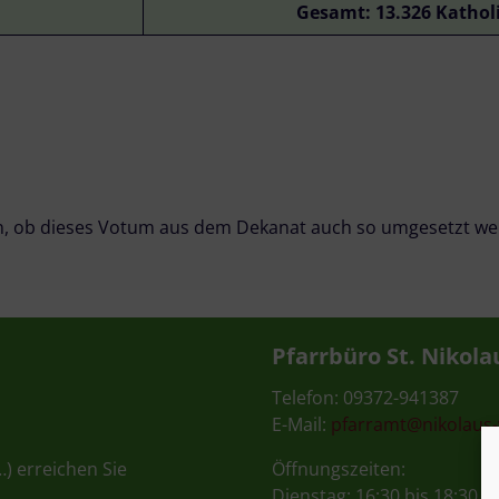
Gesamt: 13.326 Kathol
en, ob dieses Votum aus dem Dekanat auch so umgesetzt w
Pfarrbüro St. Nikola
Telefon: 09372-941387
E-Mail:
pfarramt@nikolaus
…) erreichen Sie
Öffnungszeiten:
Dienstag: 16:30 bis 18:30 U