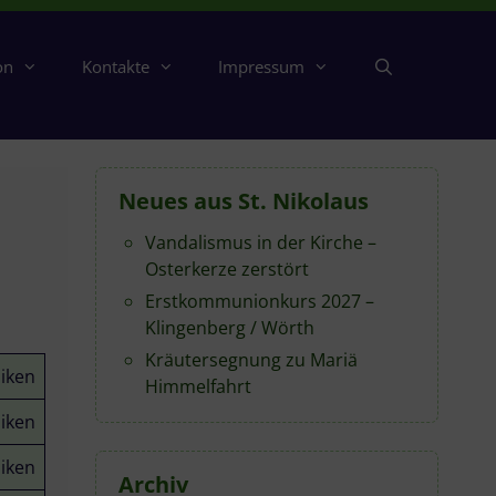
on
Kontakte
Impressum
Neues aus St. Nikolaus
Vandalismus in der Kirche –
Osterkerze zerstört
Erstkommunionkurs 2027 –
Klingenberg / Wörth
Kräutersegnung zu Mariä
liken
Himmelfahrt
liken
liken
Archiv