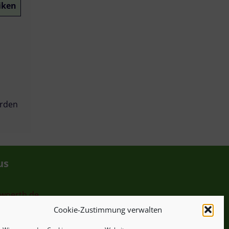
iken
erden
us
-woerth.de
Cookie-Zustimmung verwalten
hr