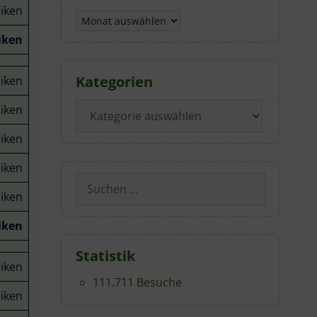
liken
Archiv
iken
Kategorien
liken
Kategorien
liken
liken
liken
Suchen
liken
nach:
iken
Statistik
liken
111.711 Besuche
liken