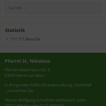
Suchen
nach:
Statistik
111.711 Besuche
Pfarrei St. Nikolaus
Pfarrer-Adam-Haus-Str. 6
63939 Wörth am Main
In dringenden Fällen (Krankensalbung, Sterbefall
…) erreichen Sie
Pfarrer Wolfgang Schultheis telefonisch unter
09372-409231 oder 0173-9733201