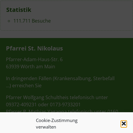
Statistik
111.711 Besuche
Pfarrei St. Nikolaus
Pfarrer-Adam-Haus-Str. 6
63939 Wörth am Main
In dringenden Fällen (Krankensalbung, Sterbefall
…) erreichen Sie
Pfarrer Wolfgang Schultheis telefonisch unter
09372-409231 oder 0173-9733201
Pfarrer P. Mathias Yagappa telefonisch unter 0160
98275712
Cookie-Zustimmung
verwalten