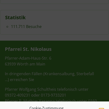
Statistik
111.711 Besuche
Pfarrei St. Nikolaus
Pfarrer-Adam-Haus-Str. 6
63939 Wörth am Main
In dringenden Fällen (Krankensalbung, Sterbefall
…) erreichen Sie
Pfarrer Wolfgang Schultheis telefonisch unter
09372-409231 oder 0173-9733201
Pfarrer P. Mathias Yagappa telefonisch unter 0160
98275712
Cookie-Zustimmung