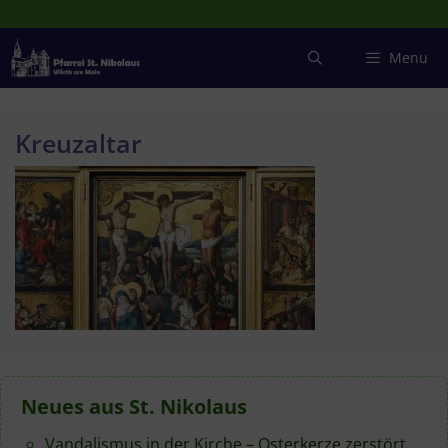
Zum
Inhalt
springen
Menu
Kreuzaltar
Neues aus St. Nikolaus
Vandalismus in der Kirche – Osterkerze zerstört