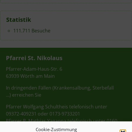
Statistik
111.711 Besuche
Pfarrei St. Nikolaus
Pfarrer-Adam-Haus-Str. 6
63939 Wörth am Main
In dringenden Fällen (Krankensalbung, Sterbefall
…) erreichen Sie
Pfarrer Wolfgang Schultheis telefonisch unter
09372-409231 oder 0173-9733201
Pfarrer P. Mathias Yagappa telefonisch unter 0160
98275712
Cookie-Zustimmung