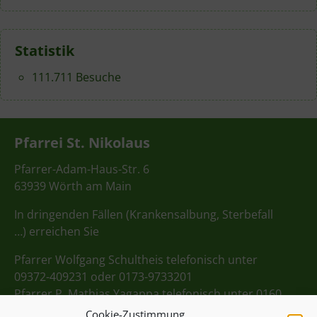
Statistik
111.711 Besuche
Pfarrei St. Nikolaus
Pfarrer-Adam-Haus-Str. 6
63939 Wörth am Main
In dringenden Fällen (Krankensalbung, Sterbefall
…) erreichen Sie
Pfarrer Wolfgang Schultheis telefonisch unter
09372-409231 oder 0173-9733201
Pfarrer P. Mathias Yagappa telefonisch unter 0160
98275712
Cookie-Zustimmung