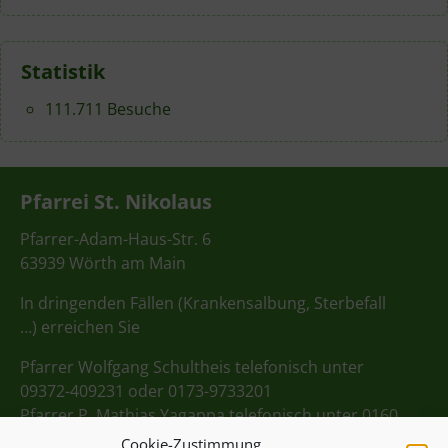
Statistik
111.711 Besuche
Pfarrei St. Nikolaus
Pfarrer-Adam-Haus-Str. 6
63939 Wörth am Main
In dringenden Fällen (Krankensalbung, Sterbefall
…) erreichen Sie
Pfarrer Wolfgang Schultheis telefonisch unter
09372-409231 oder 0173-9733201
Pfarrer P. Mathias Yagappa telefonisch unter 0160
98275712
Cookie-Zustimmung