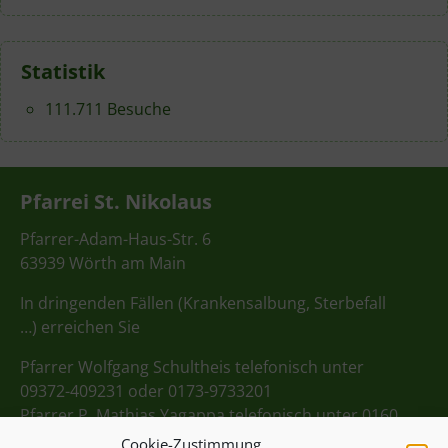
Statistik
111.711 Besuche
Pfarrei St. Nikolaus
Pfarrer-Adam-Haus-Str. 6
63939 Wörth am Main
In dringenden Fällen (Krankensalbung, Sterbefall
…) erreichen Sie
Pfarrer Wolfgang Schultheis telefonisch unter
09372-409231 oder 0173-9733201
Pfarrer P. Mathias Yagappa telefonisch unter 0160
98275712
Cookie-Zustimmung