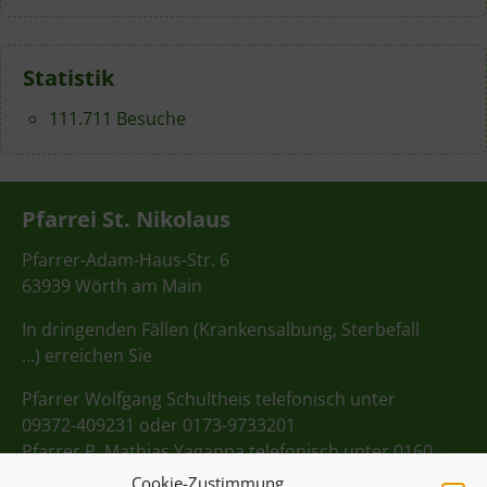
Statistik
111.711 Besuche
Pfarrei St. Nikolaus
Pfarrer-Adam-Haus-Str. 6
63939 Wörth am Main
In dringenden Fällen (Krankensalbung, Sterbefall
…) erreichen Sie
Pfarrer Wolfgang Schultheis telefonisch unter
09372-409231 oder 0173-9733201
Pfarrer P. Mathias Yagappa telefonisch unter 0160
98275712
Cookie-Zustimmung