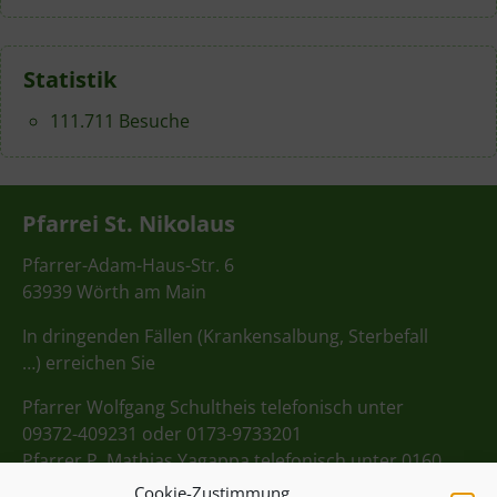
Statistik
111.711 Besuche
Pfarrei St. Nikolaus
Pfarrer-Adam-Haus-Str. 6
63939 Wörth am Main
In dringenden Fällen (Krankensalbung, Sterbefall
…) erreichen Sie
Pfarrer Wolfgang Schultheis telefonisch unter
09372-409231 oder 0173-9733201
Pfarrer P. Mathias Yagappa telefonisch unter 0160
98275712
Cookie-Zustimmung