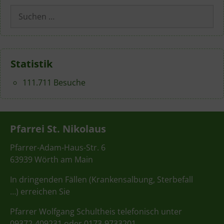
Suchen
nach:
Statistik
111.711 Besuche
Pfarrei St. Nikolaus
Pfarrer-Adam-Haus-Str. 6
63939 Wörth am Main
In dringenden Fällen (Krankensalbung, Sterbefall
…) erreichen Sie
Pfarrer Wolfgang Schultheis telefonisch unter
09372-409231 oder 0173-9733201