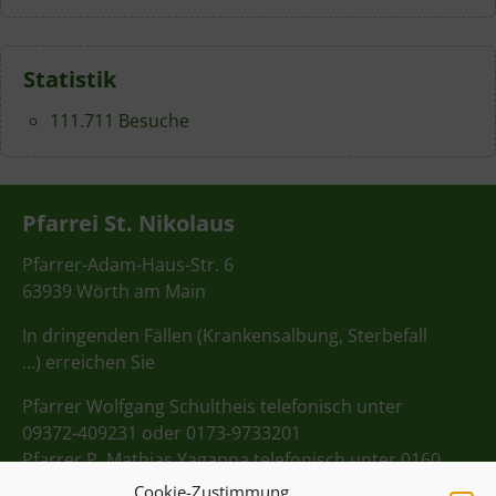
Statistik
111.711 Besuche
Pfarrei St. Nikolaus
Pfarrer-Adam-Haus-Str. 6
63939 Wörth am Main
In dringenden Fällen (Krankensalbung, Sterbefall
…) erreichen Sie
Pfarrer Wolfgang Schultheis telefonisch unter
09372-409231 oder 0173-9733201
Pfarrer P. Mathias Yagappa telefonisch unter 0160
98275712
Cookie-Zustimmung