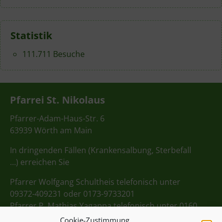
Statistik
111.711 Besuche
Pfarrei St. Nikolaus
Pfarrer-Adam-Haus-Str. 6
63939 Wörth am Main
In dringenden Fällen (Krankensalbung, Sterbefall
…) erreichen Sie
Pfarrer Wolfgang Schultheis telefonisch unter
09372-409231 oder 0173-9733201
Pfarrer P. Mathias Yagappa telefonisch unter 0160
98275712
Cookie-Zustimmung