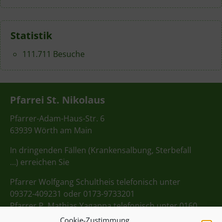
Statistik
111.711 Besuche
Pfarrei St. Nikolaus
Pfarrer-Adam-Haus-Str. 6
63939 Wörth am Main
In dringenden Fällen (Krankensalbung, Sterbefall
…) erreichen Sie
Pfarrer Wolfgang Schultheis telefonisch unter
09372-409231 oder 0173-9733201
Pfarrer P. Mathias Yagappa telefonisch unter 0160
98275712
Cookie-Zustimmung