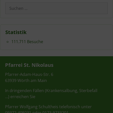
Suchen
nach:
Statistik
111.711 Besuche
Pfarrei St. Nikolaus
Pfarrer-Adam-Haus-Str. 6
63939 Wörth am Main
In dringenden Fällen (Krankensalbung, Sterbefall
…) erreichen Sie
Pfarrer Wolfgang Schultheis telefonisch unter
09372-409231 oder 0173-9733201