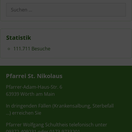
Suchen
nach:
Statistik
111.711 Besuche
Pfarrei St. Nikolaus
Pfarrer-Adam-Haus-Str. 6
63939 Wörth am Main
In dringenden Fällen (Krankensalbung, Sterbefall
…) erreichen Sie
Pfarrer Wolfgang Schultheis telefonisch unter
09372-409231 oder 0173-9733201