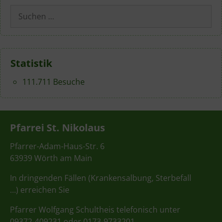
Suchen
nach:
Statistik
111.711 Besuche
Pfarrei St. Nikolaus
Pfarrer-Adam-Haus-Str. 6
63939 Wörth am Main
In dringenden Fällen (Krankensalbung, Sterbefall
…) erreichen Sie
Pfarrer Wolfgang Schultheis telefonisch unter
09372-409231 oder 0173-9733201