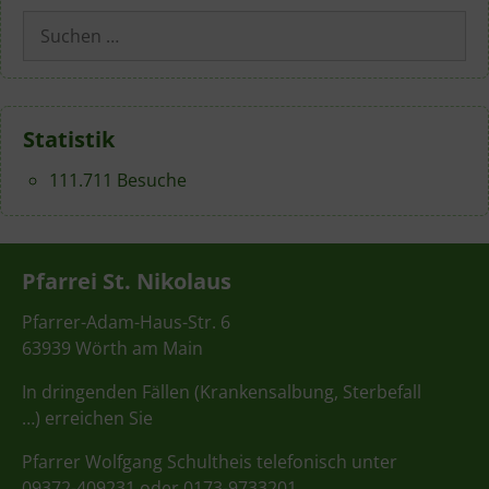
Suchen
nach:
Statistik
111.711 Besuche
Pfarrei St. Nikolaus
Pfarrer-Adam-Haus-Str. 6
63939 Wörth am Main
In dringenden Fällen (Krankensalbung, Sterbefall
…) erreichen Sie
Pfarrer Wolfgang Schultheis telefonisch unter
09372-409231 oder 0173-9733201