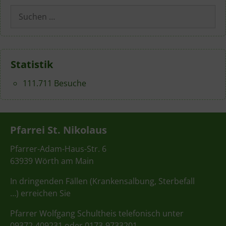
Suchen
nach:
Statistik
111.711 Besuche
Pfarrei St. Nikolaus
Pfarrer-Adam-Haus-Str. 6
63939 Wörth am Main
In dringenden Fällen (Krankensalbung, Sterbefall
…) erreichen Sie
Pfarrer Wolfgang Schultheis telefonisch unter
09372-409231 oder 0173-9733201