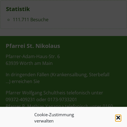
Statistik
111.711 Besuche
Pfarrei St. Nikolaus
Pfarrer-Adam-Haus-Str. 6
63939 Wörth am Main
In dringenden Fällen (Krankensalbung, Sterbefall
…) erreichen Sie
Pfarrer Wolfgang Schultheis telefonisch unter
09372-409231 oder 0173-9733201
Pfarrer P. Mathias Yagappa telefonisch unter 0160
98275712
Cookie-Zustimmung
verwalten