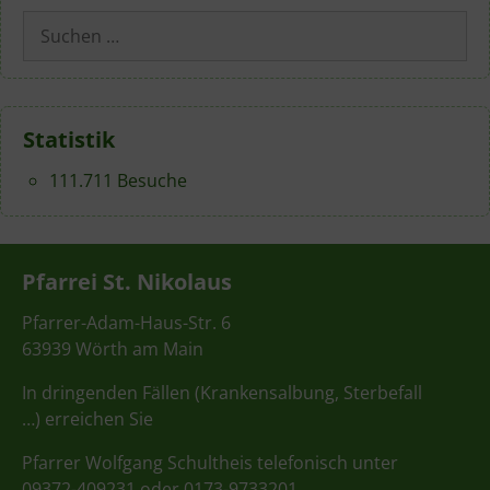
Suchen
nach:
Statistik
111.711 Besuche
Pfarrei St. Nikolaus
Pfarrer-Adam-Haus-Str. 6
63939 Wörth am Main
In dringenden Fällen (Krankensalbung, Sterbefall
…) erreichen Sie
Pfarrer Wolfgang Schultheis telefonisch unter
09372-409231 oder 0173-9733201