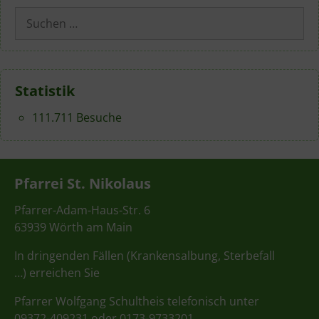
Suchen
nach:
Statistik
111.711 Besuche
Pfarrei St. Nikolaus
Pfarrer-Adam-Haus-Str. 6
63939 Wörth am Main
In dringenden Fällen (Krankensalbung, Sterbefall
…) erreichen Sie
Pfarrer Wolfgang Schultheis telefonisch unter
09372-409231 oder 0173-9733201