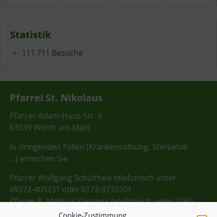
Statistik
111.711 Besuche
Pfarrei St. Nikolaus
Pfarrer-Adam-Haus-Str. 6
63939 Wörth am Main
In dringenden Fällen (Krankensalbung, Sterbefall
…) erreichen Sie
Pfarrer Wolfgang Schultheis telefonisch unter
09372-409231 oder 0173-9733201
Pfarrer P. Mathias Yagappa telefonisch unter 0160
98275712
Cookie-Zustimmung