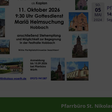
SO.
Pf
05
14
MAI
Se
2024
Pfarrbüro St. Nikola