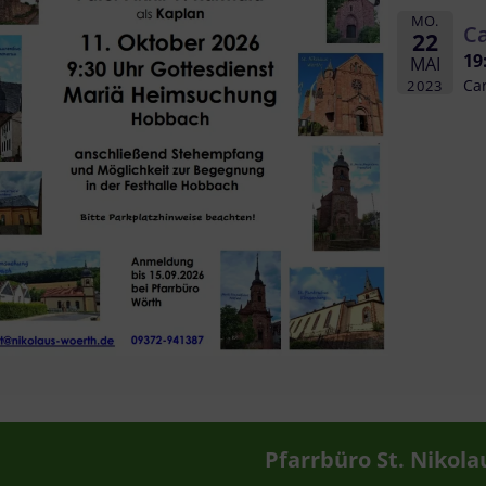
MO.
Ca
22
19
MAI
Car
2023
Pfarrbüro St. Nikola