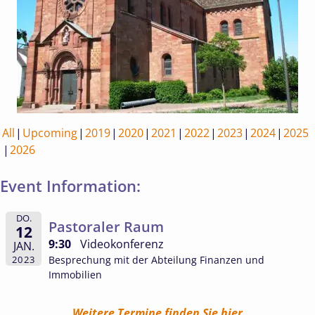
All
Upcoming
2019
2020
2021
2022
2023
2024
2025
2026
Event Information:
DO.
Pastoraler Raum
12
9:30
Videokonferenz
JAN.
Besprechung mit der Abteilung Finanzen und
2023
Immobilien
Weitere Termine finden Sie hier