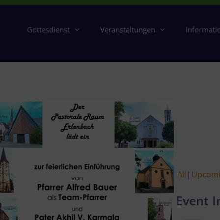
Gottesdienst
Veranstaltungen
Informati
All
Upcom
Event I