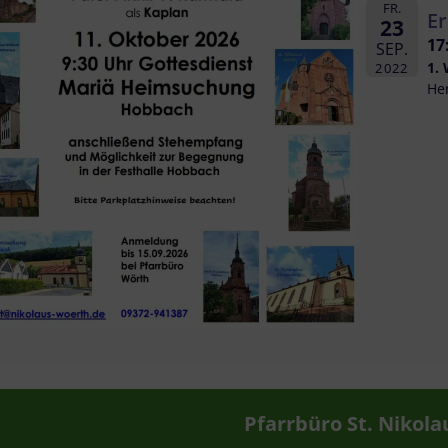
FR.
E
23
17
SEP.
1.
2022
Her
Pfarrbüro St. Nikola