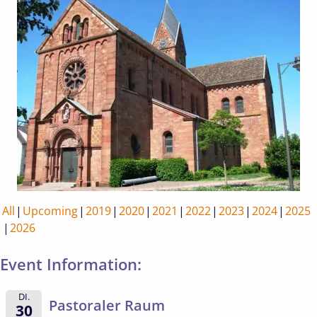
All
Upcoming
2019
2020
2021
2022
2023
2024
2025
2026
Event Information:
DI.
Pastoraler Raum
30