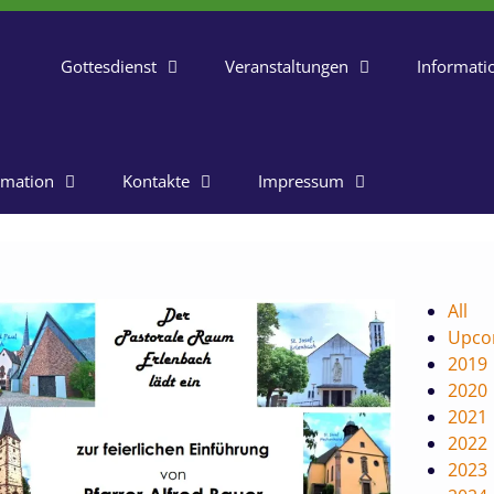
Gottesdienst
Veranstaltungen
Informati
rmation
Kontakte
Impressum
All
Upco
2019
2020
2021
2022
2023