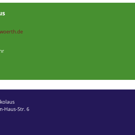
us
-woerth.de
hr
ikolaus
m-Haus-Str. 6