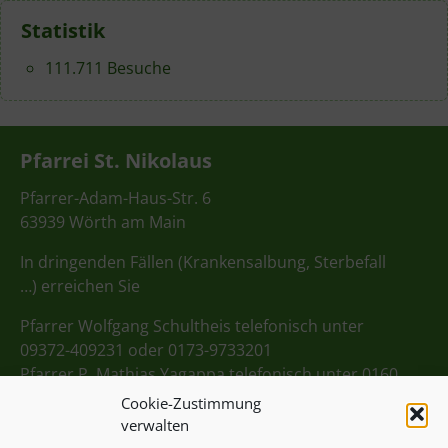
Statistik
111.711 Besuche
Pfarrei St. Nikolaus
Pfarrer-Adam-Haus-Str. 6
63939 Wörth am Main
In dringenden Fällen (Krankensalbung, Sterbefall
…) erreichen Sie
Pfarrer Wolfgang Schultheis telefonisch unter
09372-409231 oder 0173-9733201
Pfarrer P. Mathias Yagappa telefonisch unter 0160
98275712
Cookie-Zustimmung
verwalten