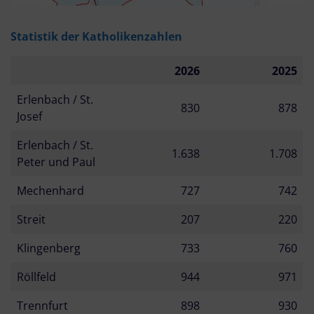
Statistik der Katholikenzahlen
2026
2025
Erlenbach / St.
830
878
Josef
Erlenbach / St.
1.638
1.708
Peter und Paul
Mechenhard
727
742
Streit
207
220
Klingenberg
733
760
Röllfeld
944
971
Trennfurt
898
930