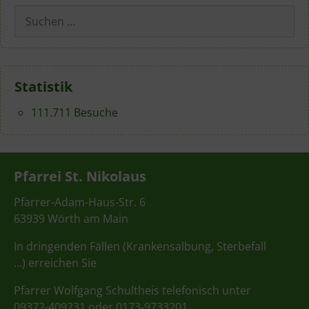
Suchen
nach:
Statistik
111.711 Besuche
Pfarrei St. Nikolaus
Pfarrer-Adam-Haus-Str. 6
63939 Wörth am Main
In dringenden Fällen (Krankensalbung, Sterbefall
…) erreichen Sie
Pfarrer Wolfgang Schultheis telefonisch unter
09372-409231 oder 0173-9733201