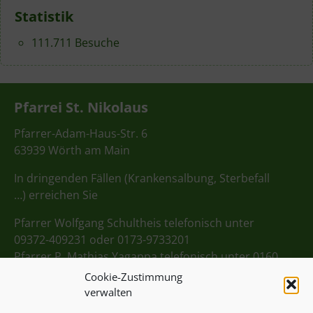
Statistik
111.711 Besuche
Pfarrei St. Nikolaus
Pfarrer-Adam-Haus-Str. 6
63939 Wörth am Main
In dringenden Fällen (Krankensalbung, Sterbefall
…) erreichen Sie
Pfarrer Wolfgang Schultheis telefonisch unter
09372-409231 oder 0173-9733201
Pfarrer P. Mathias Yagappa telefonisch unter 0160
98275712
Cookie-Zustimmung
verwalten